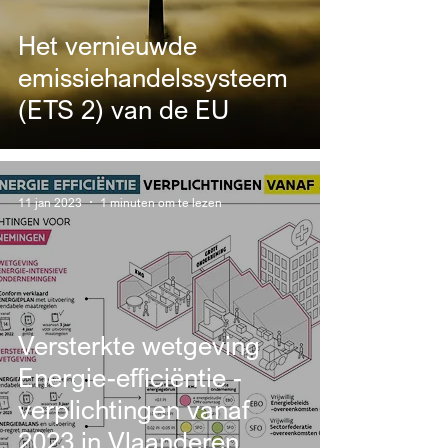
Het vernieuwde
emissiehandelssysteem
(ETS 2) van de EU
11 jan 2023
1 minuten om te lezen
Versterkte wetgeving
Energie-efficiëntie -
verplichtingen vanaf
2023 in Vlaanderen