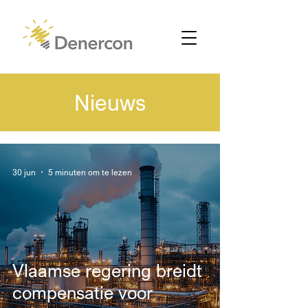
Nieuws
30 jun
5 minuten om te lezen
Vlaamse regering breidt
compensatie voor