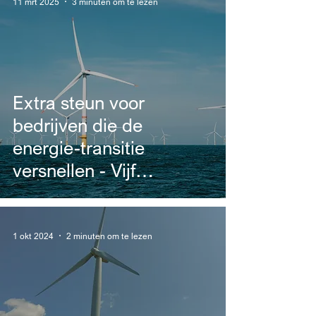
11 mrt 2025
3 minuten om te lezen
Extra steun voor
bedrijven die de
energie-transitie
versnellen - Vijf
sleutelmaatregelen uit
het energie- en
klimaatbeleid van
1 okt 2024
2 minuten om te lezen
regering-De Wever