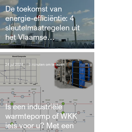
De toekomst van
energie-efficiëntie: 4
sleutelmaatregelen uit
het Vlaamse
Regeerakkoord
24 jul 2024
3 minuten om te lezen
Is een industriële
warmtepomp of WKK
iets voor u? Met een